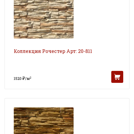
Коллекция Рочестер Арт: 20-811
Р
2
1520
/м
УБ