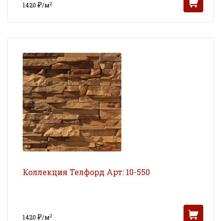
Р
2
1420
/м
УБ
Коллекция Телфорд Арт: 10-550
Р
2
1420
/м