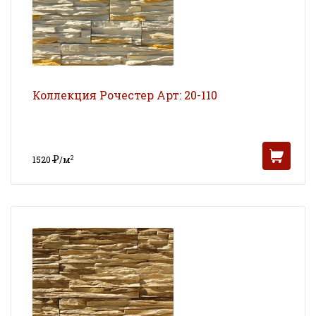
Коллекция Рочестер Арт: 20-110
Р
2
1520
/м
УБ