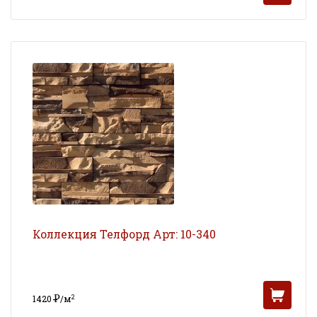
УБ
Коллекция Телфорд Арт: 10-340
Р
2
1420
/м
УБ