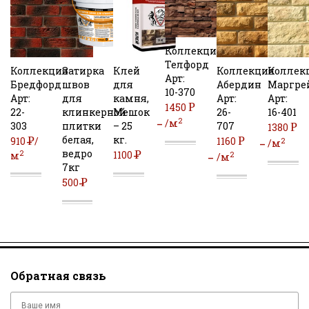
Коллекция
Телфорд
Коллекция
Затирка
Клей
Коллекция
Коллек
Арт:
Бредфорд
швов
для
Абердин
Маргре
10-370
Арт:
для
камня,
Арт:
Арт:
Р
1450
22-
клинкерной
Мешок
26-
16-401
2
/м
303
плитки
– 25
707
Р
1380
УБ
белая,
кг.
Р
Р
910
/
1160
2
/м
ведро
Р
2
1100
м
2
УБ
/м
УБ
7кг
УБ
УБ
Р
500
УБ
Обратная связь