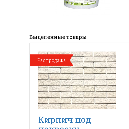
Выделенные товары
Распродажа
Кирпич под
покраску -