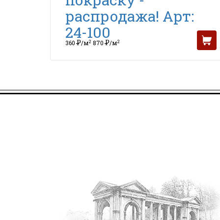
распродажа! Арт:
24-100
Р
Р
2
2
360
/м
870
/м
УБ
УБ