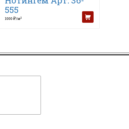
Нотингем Арт: 36-
555
Р
2
1000
/м
УБ