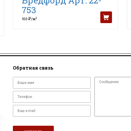
Бредфорд Арт: 22-
753
Р
2
910
/м
УБ
Обратная связь