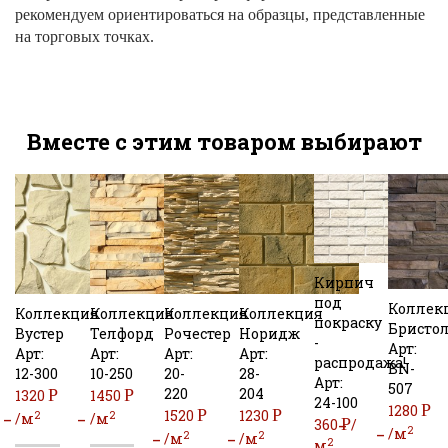
рекомендуем ориентироваться на образцы, представленные
на торговых точках.
Вместе с этим товаром выбирают
Кирпич
под
Коллек
Коллекция
Коллекция
Коллекция
Коллекция
покраску
Бристо
Вустер
Телфорд
Рочестер
Норидж
-
Арт:
Арт:
Арт:
Арт:
Арт:
распродажа!
BN-
12-300
10-250
20-
28-
Арт:
507
220
204
Р
Р
1320
1450
24-100
Р
1280
Р
Р
1520
1230
2
2
/м
/м
Р
360
/
2
/м
2
2
/м
/м
УБ
УБ
2
м