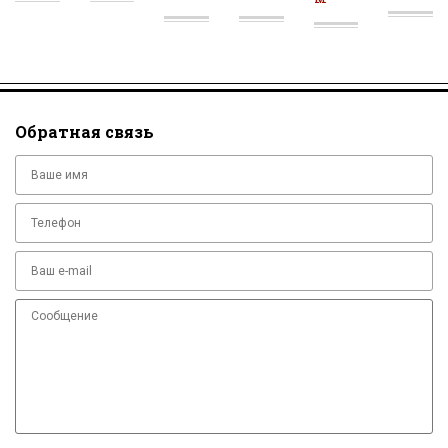
УБ
УБ
УБ
УБ
Обратная связь