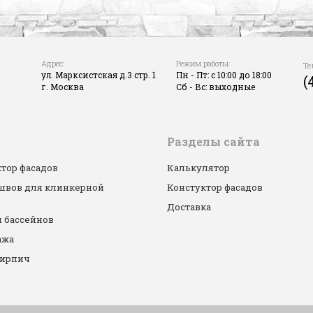
Адрес:
Режим работы:
Те
ул. Марксистская д.3 стр. 1
Пн - Пт: с 10:00 до 18:00
(
г. Москва
Сб - Вс: выходные
Разделы сайта
тор фасадов
Калькулятор
 швов для клинкерной
Констуктор фасадов
Доставка
 бассейнов
ажа
кирпич