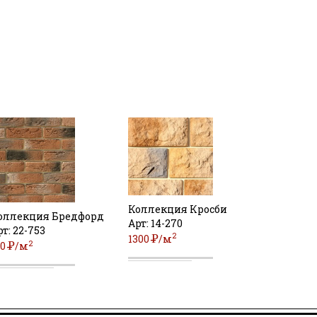
Коллекция Кросби
оллекция Бредфорд
Арт: 14-270
рт: 22-753
2
Р
1300
/м
2
Р
10
/м
УБ
УБ