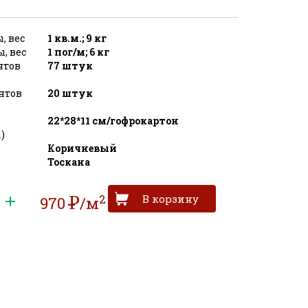
, вес
1 кв.м.; 9 кг
, вес
1 пог/м; 6 кг
нтов
77 штук
нтов
20 штук
22*28*11 см/гофрокартон
)
Коричневый
Тоскана
2
Р
970
/м
УБ