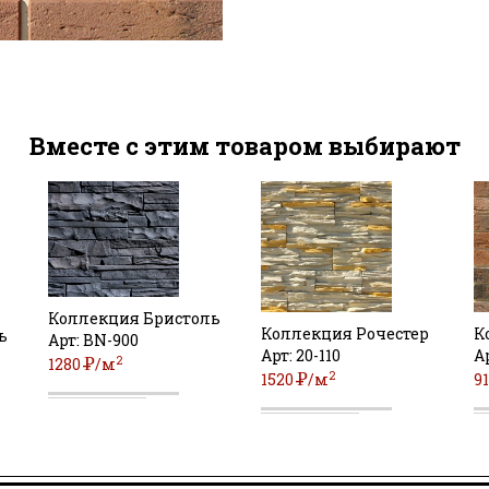
Вместе с этим товаром выбирают
Коллекция Бристоль
Коллекция Рочестер
К
ь
Арт: BN-900
Арт: 20-110
А
2
Р
1280
/м
2
Р
1520
/м
9
УБ
УБ