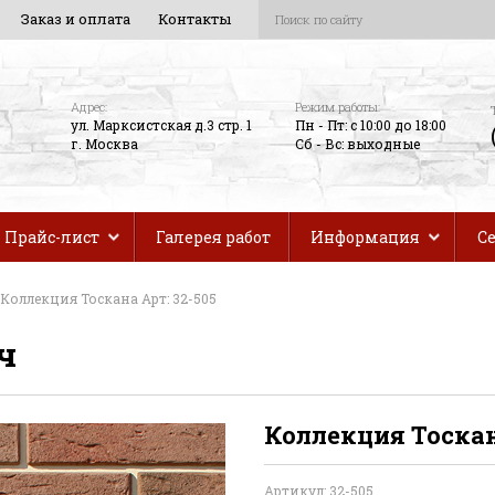
Заказ и оплата
Контакты
Адрес:
Режим работы:
ул. Марксистская д.3 стр. 1
Пн - Пт: с 10:00 до 18:00
г. Москва
Сб - Вс: выходные
Прайс-лист
Галерея работ
Информация
С
Коллекция Тоскана Арт: 32-505
ч
Коллекция Тоскан
Артикул: 32-505