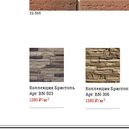
32-505
Коллекция Бристоль
Коллекция Бристол
Арт: BN-503
Арт: BN-306
2
Р
1280
/м
2
Р
1280
/м
УБ
УБ