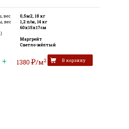
, вес
0,5м2, 18 кг
, вес
1,2 п/м, 14 кг
60х15х17см
)
Маргрейт
Светло-жёлтый
2
Р
1380
/м
УБ