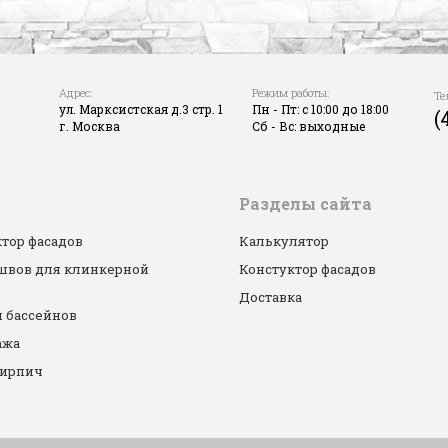
Адрес:
Режим работы:
Те
ул. Марксистская д.3 стр. 1
Пн - Пт: с 10:00 до 18:00
(
г. Москва
Сб - Вс: выходные
Разделы сайта
тор фасадов
Калькулятор
 швов для клинкерной
Констуктор фасадов
Доставка
 бассейнов
ажа
кирпич