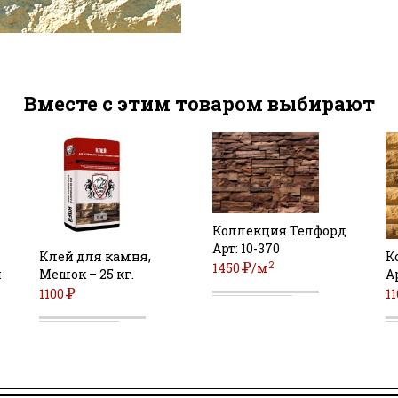
Вместе с этим товаром выбирают
Коллекция Телфорд
Арт: 10-370
Клей для камня,
К
2
Р
1450
/м
и
Мешок – 25 кг.
А
УБ
Р
1100
1
УБ