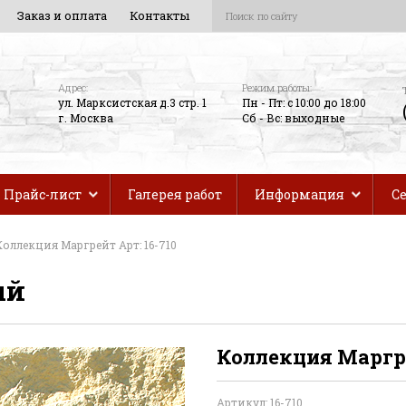
Заказ и оплата
Контакты
Адрес:
Режим работы:
ул. Марксистская д.3 стр. 1
Пн - Пт: с 10:00 до 18:00
г. Москва
Сб - Вс: выходные
Прайс-лист
Галерея работ
Информация
С
Коллекция Маргрейт Арт: 16-710
ый
Коллекция Маргре
Артикул: 16-710