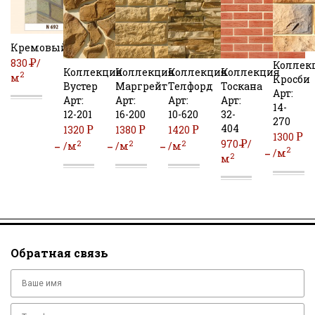
Кремовый
Р
830
/
Коллек
Коллекция
Коллекция
Коллекция
Коллекция
2
м
УБ
Кросби
Вустер
Маргрейт
Телфорд
Тоскана
Арт:
Арт:
Арт:
Арт:
Арт:
14-
12-201
16-200
10-620
32-
270
404
Р
Р
Р
1320
1380
1420
Р
1300
Р
970
/
2
2
2
/м
/м
/м
2
/м
2
м
УБ
УБ
УБ
УБ
УБ
Обратная связь