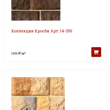
Коллекция Кросби Арт: 14-350
Р
2
1300
/м
УБ