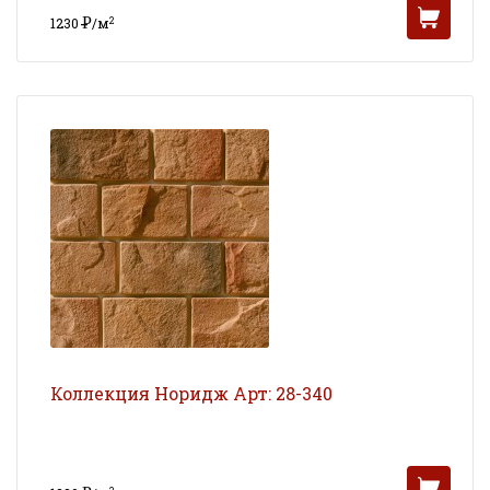
Р
2
1230
/м
УБ
Коллекция Норидж Арт: 28-340