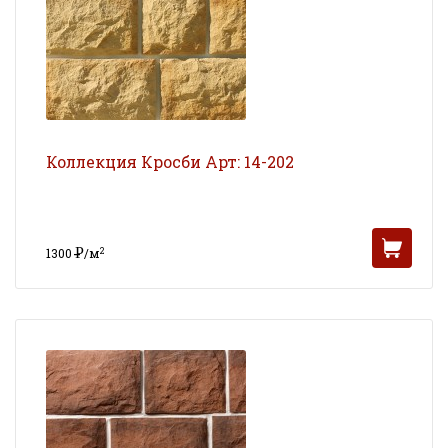
Коллекция Кросби Арт: 14-202
Р
2
1300
/м
УБ