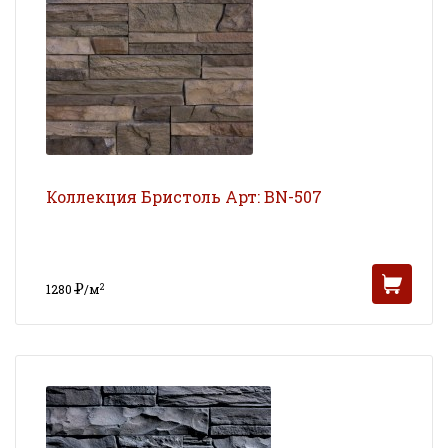
Коллекция Бристоль Арт: BN-507
Р
2
1280
/м
УБ