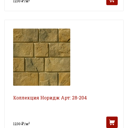
Р
2
1230
/м
УБ
Коллекция Норидж Арт: 28-204
Р
2
1230
/м