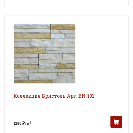
УБ
Коллекция Бристоль Арт: BN-101
Р
2
1280
/м
УБ