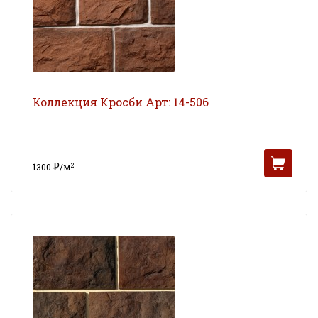
Коллекция Кросби Арт: 14-506
Р
2
1300
/м
УБ