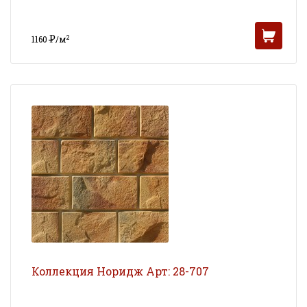
Р
2
1160
/м
УБ
Коллекция Норидж Арт: 28-707