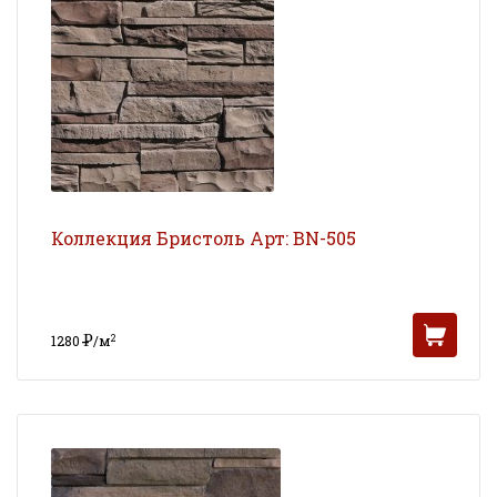
Коллекция Бристоль Арт: BN-505
Р
2
1280
/м
УБ