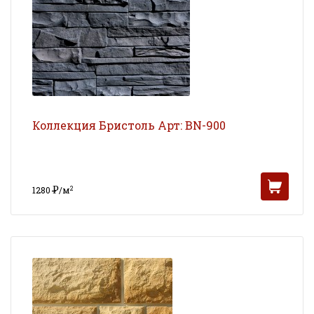
Коллекция Бристоль Арт: BN-900
Р
2
1280
/м
УБ