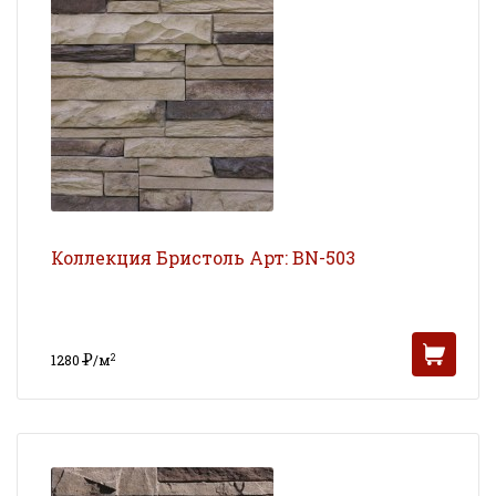
Коллекция Бристоль Арт: BN-503
Р
2
1280
/м
УБ