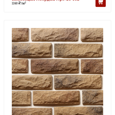
Р
2
1160
/м
УБ