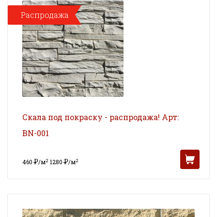
Распродажа
Скала под покраску - распродажа! Арт:
BN-001
Р
Р
2
2
460
/м
1280
/м
УБ
УБ