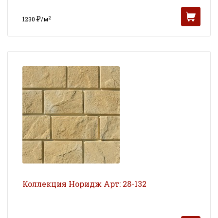
Р
2
1230
/м
УБ
Коллекция Норидж Арт: 28-132