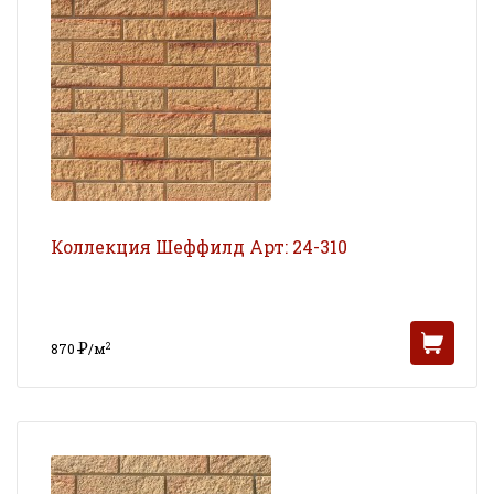
Коллекция Шеффилд Арт: 24-310
Р
2
870
/м
УБ