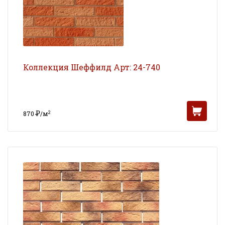
Коллекция Шеффилд Арт: 24-740
Р
2
870
/м
УБ