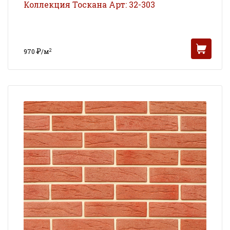
Коллекция Тоскана Арт: 32-303
Р
2
970
/м
УБ