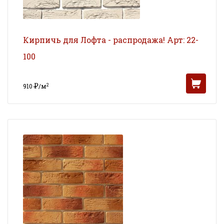
Кирпичь для Лофта - распродажа! Арт: 22-
100
Р
2
910
/м
УБ