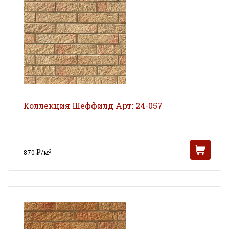
Коллекция Шеффилд Арт: 24-057
Р
2
870
/м
УБ