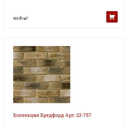
Р
2
910
/м
УБ
Коллекция Бредфорд Арт: 22-757