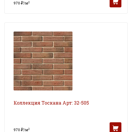
Р
2
970
/м
УБ
Коллекция Тоскана Арт: 32-505
Р
2
970
/м