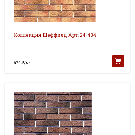
Коллекция Шеффилд Арт: 24-404
Р
2
870
/м
УБ