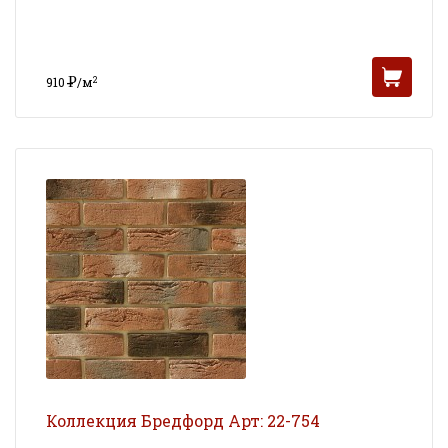
Р
2
910
/м
УБ
Коллекция Бредфорд Арт: 22-754