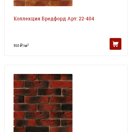
Коллекция Бредфорд Арт: 22-404
Р
2
910
/м
УБ