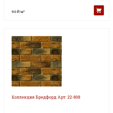
Р
2
910
/м
УБ
Коллекция Бредфорд Арт: 22-808