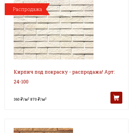
Распродажа
Кирпич под покраску - распродажа! Арт:
24-100
Р
Р
2
2
360
/м
870
/м
УБ
УБ