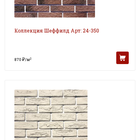
Коллекция Шеффилд Арт: 24-350
Р
2
870
/м
УБ