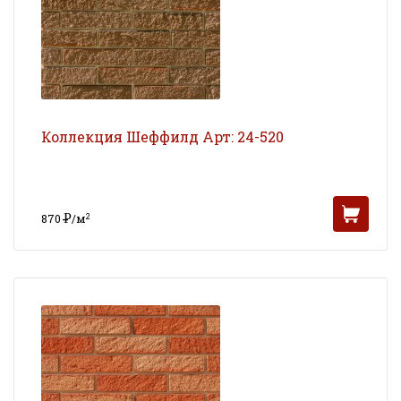
Коллекция Шеффилд Арт: 24-520
Р
2
870
/м
УБ