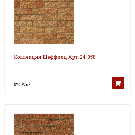
Коллекция Шеффилд Арт: 24-058
Р
2
870
/м
УБ