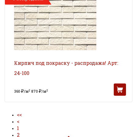
Кирпич под покраску - распродажа! Арт:
24-100
Р
Р
2
2
360
/м
870
/м
УБ
УБ
1
2