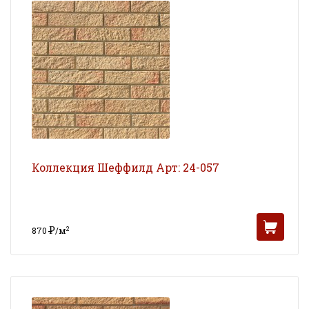
Коллекция Шеффилд Арт: 24-057
Р
2
870
/м
УБ